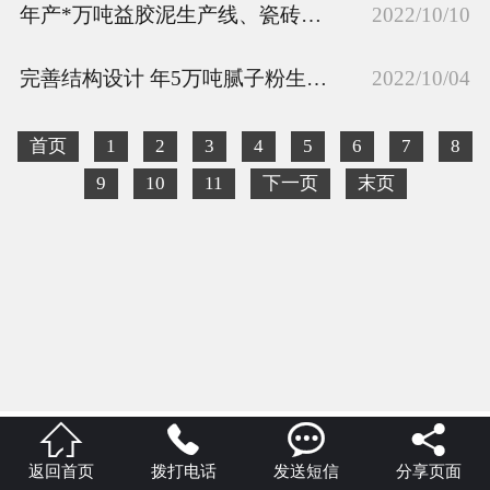
年产*万吨益胶泥生产线、瓷砖粘接剂设备特点
2022/10/10
完善结构设计 年5万吨腻子粉生产线提高产能1.5倍
2022/10/04
首页
1
2
3
4
5
6
7
8
9
10
11
下一页
末页




返回首页
拨打电话
发送短信
分享页面