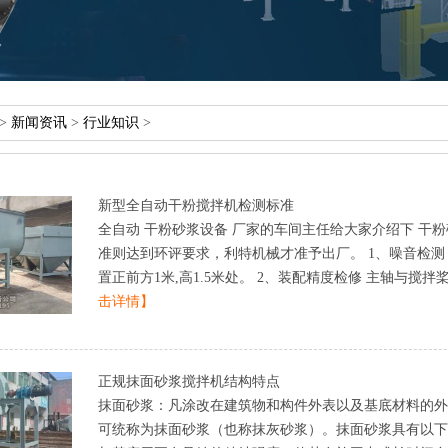
>
新闻资讯
>
行业知识
>
新型全自动干粉搅拌机检测标准
全自动干粉砂浆设备厂家的车间主任给大家介绍下干粉
准则达到环评要求，利特机械才准予出厂。1、噪音检测
置正前方1米,高1.5米处。2、装配精度检修主轴与搅拌桨配
击详情】
正规抹面砂浆搅拌机结构特点
抹面砂浆：凡涂改在建筑物和构件外表以及基底材料的外
可统称为抹面砂浆（也称抹灰砂浆）。抹面砂浆具有以