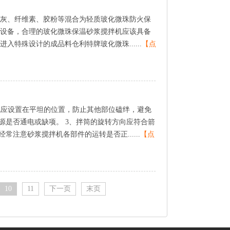
灰、纤维素、胶粉等混合为轻质玻化微珠防火保
设备，合理的玻化微珠保温砂浆搅拌机应该具备
特殊设计的成品料仓利特牌玻化微珠......
【点
机应设置在平坦的位置，防止其他部位磕绊，避免
源是否通电或缺项。3、拌筒的旋转方向应符合箭
注意砂浆搅拌机各部件的运转是否正......
【点
10
11
下一页
末页