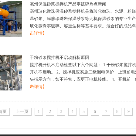
亳州保温砂浆搅拌机产品零破碎热点新闻
亳州玻化微珠保温砂浆搅拌机是将玻化微珠、水泥、粉煤
温砂浆、膨胀珍珠岩保温砂浆等无机保温砂浆的专业生产
玻化微珠零破碎、容重达标等基本要求。混合好的成品料进入
击详情】
干粉砂浆搅拌机不启动解析原因
搅拌机开机不启动检查以下六个问题：1.干粉砂浆搅拌
开机不启动。2、搅拌机应实施二级漏电保护，上班前电
头指示方向，如不符实，应更正电机接线。4、开机前，经常
击详情】
首页
上一页
1
2
3
4
5
6
7
8
9