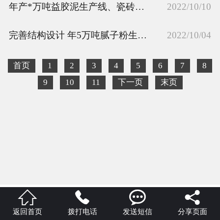
年产*万吨益胶泥生产线、瓷砖粘接剂设备特点
2022/10/10
完善结构设计 年5万吨腻子粉生产线提高产能1.5倍
2022/10/04
首页
1
2
3
4
5
6
7
8
9
10
11
下一页
末页




返回首页
拨打电话
发送短信
分享页面